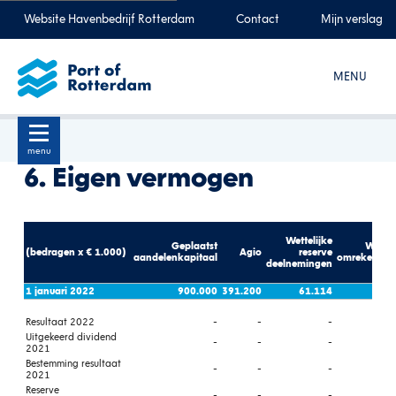
Website Havenbedrijf Rotterdam
Contact
Mijn verslag
MENU
menu
6. Eigen vermogen
Wettelijke
Geplaatst
Wettel
(bedragen x € 1.000)
Agio
reserve
aandelenkapitaal
omrekenings
deelnemingen
1 januari 2022
900.000
391.200
61.114
Resultaat 2022
-
-
-
Uitgekeerd dividend
-
-
-
2021
Bestemming resultaat
-
-
-
2021
Reserve
-
-
-