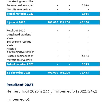
omrekeningsverschillen
Reserve deelnemingen
-
-
5.016
Mutatie reserve imva
-
-
-
Totaal mutaties 2022
-
-
5.016
1 januari 2023
900.000
391.200
66.130
Resultaat 2023
-
-
-
Uitgekeerd dividend
-
-
-
2022
Bestemming resultaat
-
-
-
2022
Reserve
-
-
-
omrekeningsverschillen
Reserve deelnemingen
-
-
6.343
Mutatie reserve imva
-
-
-
Totaal mutaties 2023
-
-
6.343
31 december 2023
900.000
391.200
72.473
Resultaat 2023
Het resultaat 2023 is 233,5 miljoen euro (2022: 247,2
miljoen euro).